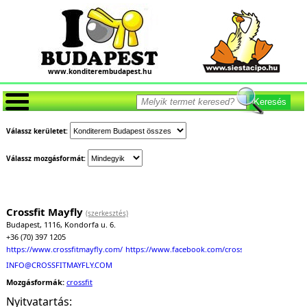
www.konditerembudapest.hu
Keresés
Válassz kerületet:
Válassz mozgásformát:
Crossfit Mayfly
(szerkesztés)
Budapest, 1116, Kondorfa u. 6.
+36 (70) 397 1205
https://www.crossfitmayfly.com/
https://www.facebook.com/crossfitmayfly/
INFO@CROSSFITMAYFLY.COM
Mozgásformák:
crossfit
Nyitvatartás: