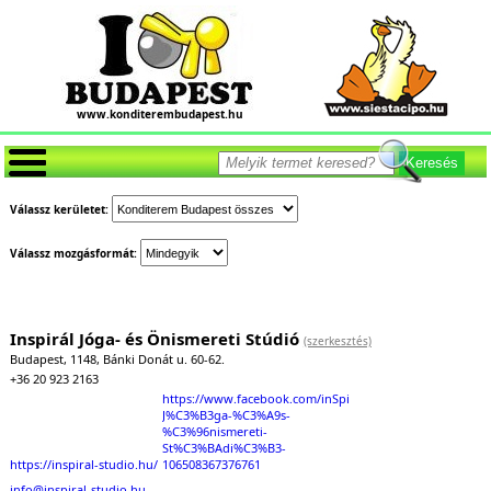
www.konditerembudapest.hu
Keresés
Válassz kerületet:
Válassz mozgásformát:
Inspirál Jóga- és Önismereti Stúdió
(szerkesztés)
Budapest, 1148, Bánki Donát u. 60-62.
+36 20 923 2163
https://www.facebook.com/inSpir%C3%A1l-
J%C3%B3ga-%C3%A9s-
%C3%96nismereti-
St%C3%BAdi%C3%B3-
https://inspiral-studio.hu/
106508367376761
info@inspiral-studio.hu