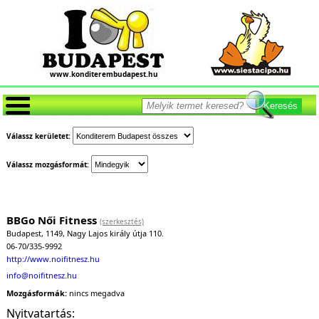
www.konditerembudapest.hu
Keresés
Válassz kerületet:
Válassz mozgásformát:
BBGo Női Fitness
(szerkesztés)
Budapest, 1149, Nagy Lajos király útja 110.
06-70/335-9992
http://www.noifitnesz.hu
info@noifitnesz.hu
Mozgásformák:
nincs megadva
Nyitvatartás: