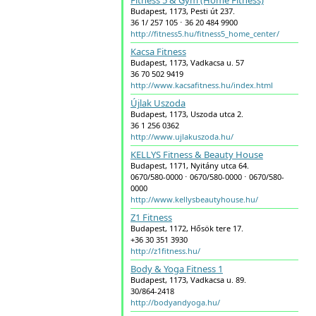
Fitness 5 & Gym (Home Fitness)
Budapest, 1173, Pesti út 237.
36 1/ 257 105 ⋅ 36 20 484 9900
http://fitness5.hu/fitness5_home_center/
Kacsa Fitness
Budapest, 1173, Vadkacsa u. 57
36 70 502 9419
http://www.kacsafitness.hu/index.html
Újlak Uszoda
Budapest, 1173, Uszoda utca 2.
36 1 256 0362
http://www.ujlakuszoda.hu/
KELLYS Fitness & Beauty House
Budapest, 1171, Nyitány utca 64.
0670/580-0000 ⋅ 0670/580-0000 ⋅ 0670/580-
0000
http://www.kellysbeautyhouse.hu/
Z1 Fitness
Budapest, 1172, Hősök tere 17.
+36 30 351 3930
http://z1fitness.hu/
Body & Yoga Fitness 1
Budapest, 1173, Vadkacsa u. 89.
30/864-2418
http://bodyandyoga.hu/