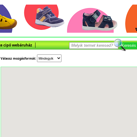
e cipő webáruház
Keresés
Válassz mozgásformát: