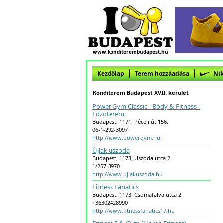
www.konditerembudapest.hu
Kezdőlap
Terem hozzáadása
Nik
Konditerem Budapest XVII. kerület
Power Gym Classic - Body & Fitness -
Edzőterem
Budapest, 1171, Péceli út 156.
06-1-292-3097
http://www.powergym.hu
Újlak uszoda
Budapest, 1173, Uszoda utca 2.
1/257-3970
http://www.ujlakuszoda.hu
Fitness Fanatics
Budapest, 1173, Csomafalva utca 2
+36302428990
http://www.fitnessfanatics17.hu