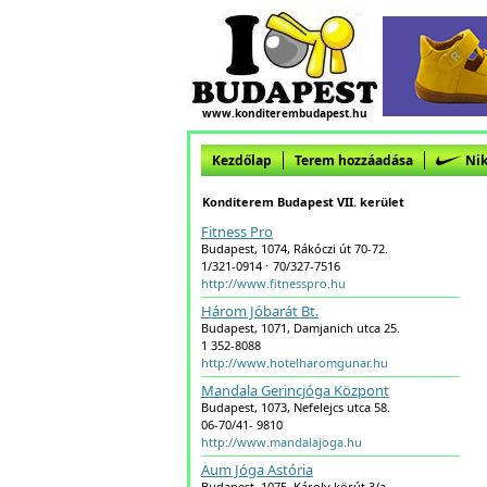
www.konditerembudapest.hu
Kezdőlap
Terem hozzáadása
Nik
Konditerem Budapest VII. kerület
Fitness Pro
Budapest, 1074, Rákóczi út 70-72.
1/321-0914 ⋅ 70/327-7516
http://www.fitnesspro.hu
Három Jóbarát Bt.
Budapest, 1071, Damjanich utca 25.
1 352-8088
http://www.hotelharomgunar.hu
Mandala Gerincjóga Központ
Budapest, 1073, Nefelejcs utca 58.
06-70/41- 9810
http://www.mandalajoga.hu
Aum Jóga Astória
Budapest, 1075, Károly körút 3/a.