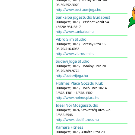
06-30/552-3070
http://www.pest.aumjoga.hu
Sankalpa jógastúdió Budapest
Budapest, 1073, Erzsébet körút 54.
+3620/ 931-6817
http://www.sankalpa.hu
Vibro Slim Studio
Budapest, 1073, Barcsay utca 16.
06-70/416-6063
http://www.vibroslim.hu
Sudevi Jóga Stúdió
Budapest, 1076, Dohány utca 20.
06-70/369-9774
http://sudevijoga.hu
Holmes Place Gozsdu Klub
Budapest, 1075, Holló utca 10-14.
1/878-1301 ⋅ 1/878-1302
http://www.holmesplace.hu
Ideál Női Mozgásstúdió
Budapest, 1074, Szövetség utca 2/c.
1/352-5546
http://www.idealfittness.hu
Kamara Fitness
Budapest, 1075, Asbóth utca 20.