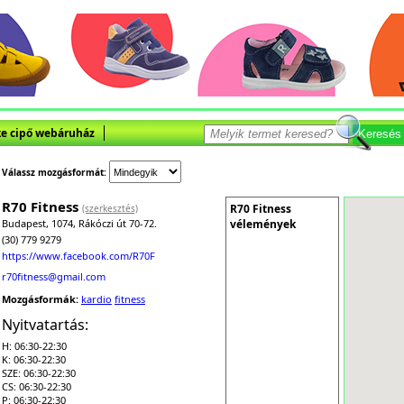
e cipő webáruház
Keresés
Válassz mozgásformát:
R70 Fitness
R70 Fitness
(szerkesztés)
Budapest, 1074, Rákóczi út 70-72.
vélemények
(30) 779 9279
https://www.facebook.com/R70Fitness
r70fitness@gmail.com
Mozgásformák:
kardio
fitness
Nyitvatartás:
H: 06:30-22:30
K: 06:30-22:30
SZE: 06:30-22:30
CS: 06:30-22:30
P: 06:30-22:30